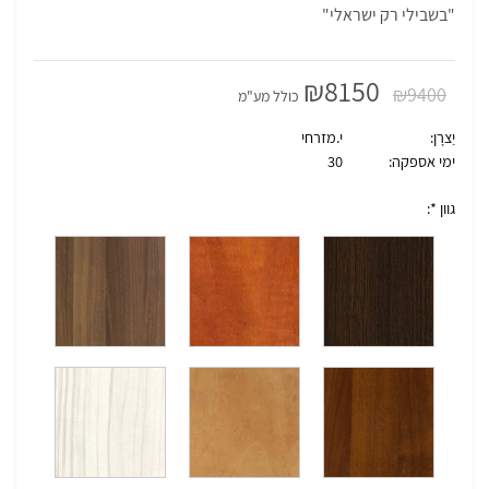
"בשבילי רק ישראלי"
₪
8150
₪
9400
כולל מע"מ
יַצרָן:
י.מזרחי
ימי אספקה:
30
גוון *: