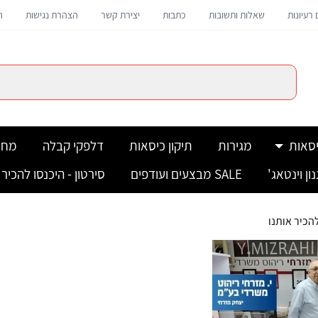
רעיונות
שאלות ותשובות
כתבות
יצירת קשר
הצהרת נגישות
ח
סאות
מגירות
תיקון כיסאות
דלפקי קבלה
מחי
ון וינטאג'
SALE מבצעים ועודפים
סירטון - היכנסו להכיר 
להכיר אותנו