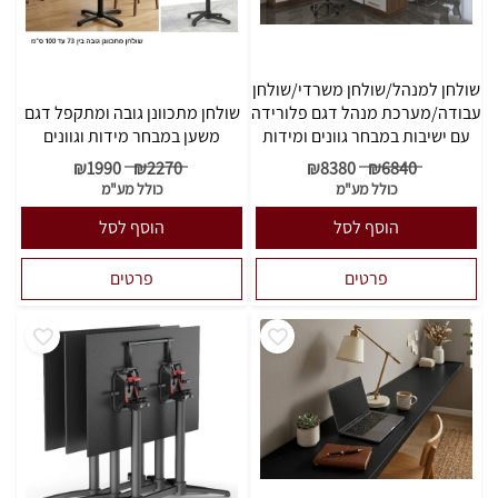
שולחן למנהל/שולחן משרדי/שולחן
עבודה/מערכת מנהל דגם פלורידה
שולחן מתכוונן גובה ומתקפל דגם
עם ישיבות במבחר גוונים ומידות
משען במבחר מידות וגוונים
₪
1990
₪
2270
₪
8380
₪
6840
כולל מע"מ
כולל מע"מ
הוסף לסל
הוסף לסל
פרטים
פרטים