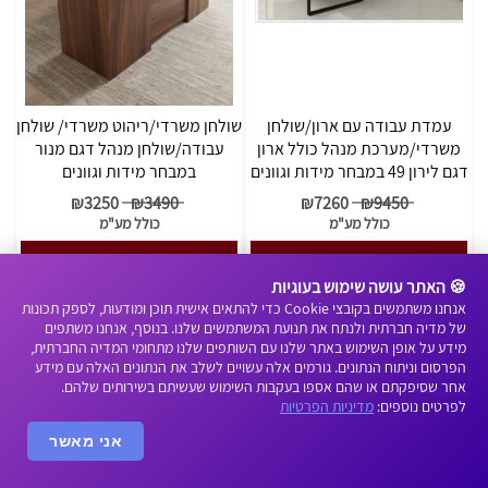
עמדת עבודה עם ארון/שולחן
שולחן משרדי/ריהוט משרדי/ שולחן
משרדי/מערכת מנהל כולל ארון
עבודה/שולחן מנהל דגם מנור
דגם לירון 49 במבחר מידות וגוונים
במבחר מידות וגוונים
₪
3250
₪
3490
₪
7260
₪
9450
כולל מע"מ
כולל מע"מ
הוסף לסל
הוסף לסל
🍪 האתר עושה שימוש בעוגיות
אנחנו משתמשים בקובצי Cookie כדי להתאים אישית תוכן ומודעות, לספק תכונות
פרטים
פרטים
של מדיה חברתית ולנתח את תנועת המשתמשים שלנו. בנוסף, אנחנו משתפים
מידע על אופן השימוש באתר שלנו עם השותפים שלנו מתחומי המדיה החברתית,
הפרסום וניתוח הנתונים. גורמים אלה עשויים לשלב את הנתונים האלה עם מידע
אחר שסיפקתם או שהם אספו בעקבות השימוש שעשיתם בשירותים שלהם.
לפרטים נוספים:
מדיניות הפרטיות
אני מאשר