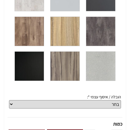
הובלה / איסוף עצמי *:
כמות