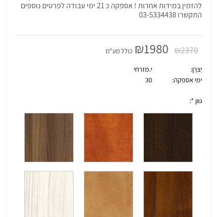
להזמין במידות אחרות ! אספקה כ 21 ימי עבודה לפרטים נוספים
התקשרו 03-5334438
₪
1980
₪
2370
כולל מע"מ
יַצרָן:
י.מזרחי
ימי אספקה:
30
גוון *: